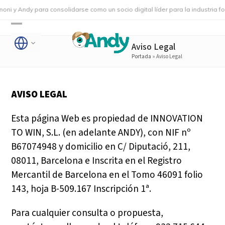
Skip
Andy para consolidarse como un socio digital líder para la industria foodse
to
Open
Close
content
Aviso Legal
mobile
mobile
Portada
»
Aviso Legal
menu
menu
AVISO LEGAL
Esta página Web es propiedad de INNOVATION
TO WIN, S.L. (en adelante ANDY), con NIF nº
B67074948 y domicilio en C/ Diputació, 211,
08011, Barcelona e Inscrita en el Registro
Mercantil de Barcelona en el Tomo 46091 folio
143, hoja B-509.167 Inscripción 1ª.
Para cualquier consulta o propuesta,