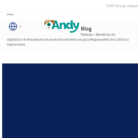
Skip
CHR Group adquiere Rmoni 
to
Open
Close
content
Blog
mobile
mobile
Portada
»
Beneficios de
menu
menu
digitalizar el etiquetado de productos alimenticios para Responsables de Calidad y
Operaciones
Beneficios de digitalizar el
etiquetado de productos
alimenticios para
Responsables de Calidad y
Operaciones