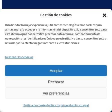
adecuado evita sanciones, disminuye los costos
por desperdicio de alimentos y mejora la
Gestión de cookies
satisfacción del cliente, protegiendo así la
Para brindar la mejor experiencia, utilizamos tecnologías como cookies para
reputación de tu restaurante o cadena de
almacenar y/o acceder a la información del dispositivo. Su consentimiento para
servicios alimentarios.
estas tecnologías nos permitirá procesar datos como el comportamiento de
navegación o los identificadores únicos en este sitio. No dar su consentimiento o
retirarlo podría afectar negativamente a ciertas funciones.
Gestionar los servicios
Aceptar
Rechazar
Otras herramientas de
Ver preferencias
Andy para optimizar el
Política de cookies
Política de privacidad
Aviso Legal