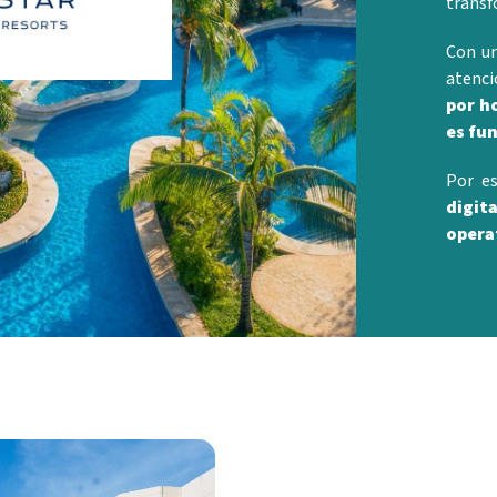
transf
Con un
atenci
por h
es fu
Por es
digit
operat