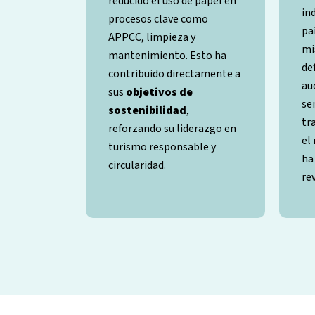
reducido el uso de papel en
in
procesos clave como
pa
APPCC, limpieza y
mi
mantenimiento. Esto ha
de
contribuido directamente a
au
sus
objetivos de
se
sostenibilidad
,
tr
reforzando su liderazgo en
el
turismo responsable y
ha
circularidad.
rev