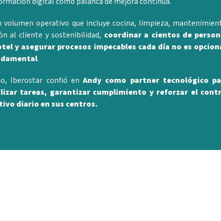
ormación digital como palanca de mejora continua.
 volumen operativo que incluye cocina, limpieza, mantenimien
ón al cliente y sostenibilidad,
coordinar a cientos de perso
otel y asegurar procesos impecables cada día no es opcion
ndamental
.
o, Iberostar confió en
Andy como partner tecnológico pa
alizar tareas, garantizar cumplimiento y reforzar el cont
ivo diario en sus centros.