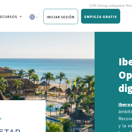
CHR Group adquiere Rmoni y Andy pa
RECURSOS
EMPIEZA GRATIS
INICIAR SESIÓN
Ib
Op
di
Ibero
ámbito
Recono
y la e