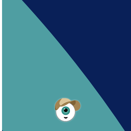
Andy es un asistente creado por Intowin
siguiendo su misión
“Building a Smart Future
Together”.
Andy is an assistant created by Intowin following
their mission
“Building a Smart Future
Together”
.