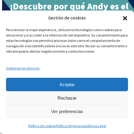
¡Descubre por qué Andy es el
asistente digital líder para
Gestión de cookies
alcanzar la excelencia
Para brindar la mejor experiencia, utilizamos tecnologías como cookies para
almacenar y/o acceder a la información del dispositivo. Su consentimiento para
operacional en marcas
estas tecnologías nos permitirá procesar datos como el comportamiento de
navegación o los identificadores únicos en este sitio. No dar su consentimiento o
foodservice!
retirarlo podría afectar negativamente a ciertas funciones.
Empieza gratis
Gestionar los servicios
Aceptar
Rechazar
Ver preferencias
Política de cookies
Política de privacidad
Aviso Legal