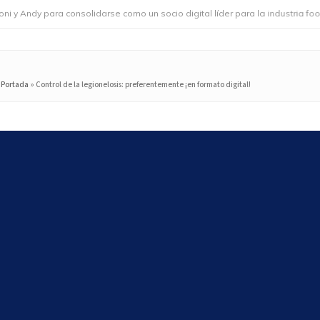
 para consolidarse como un socio digital líder para la industria foodservi
Portada
»
Control de la legionelosis: preferentemente ¡en formato digital!
Search
Search
Últimos artículos