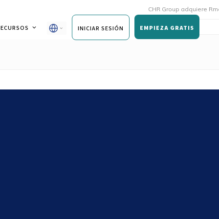
CHR Group adquiere Rmoni y Andy
RECURSOS
EMPIEZA GRATIS
INICIAR SESIÓN
is: preferentemente ¡en