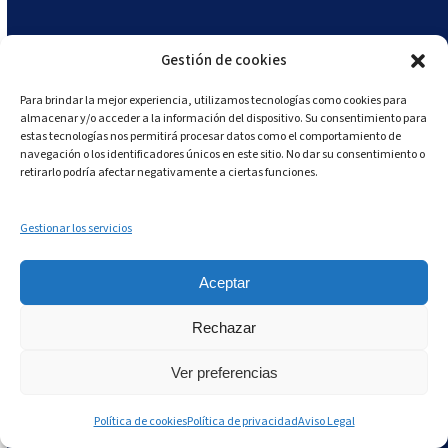
seguridad alimentaria y evita
contaminaciones cruzadas.
Gestión de cookies
Control por lotes:
localiza y retira
rápidamente cualquier producto afectado
Para brindar la mejor experiencia, utilizamos tecnologías como cookies para
almacenar y/o acceder a la información del dispositivo. Su consentimiento para
en caso de alerta o retirada.
estas tecnologías nos permitirá procesar datos como el comportamiento de
navegación o los identificadores únicos en este sitio. No dar su consentimiento o
retirarlo podría afectar negativamente a ciertas funciones.
Gestionar los servicios
Aceptar
Rechazar
Ver preferencias
Política de cookies
Política de privacidad
Aviso Legal