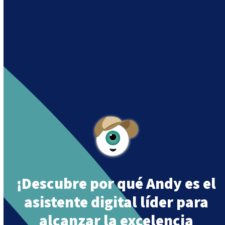
Andy es un asistente creado por Intowin
siguiendo su misión
“Building a Smart Future
Together”.
Andy is an assistant created by Intowin following
their mission
“Building a Smart Future
Together”
.
¡Descubre por qué Andy es el
asistente digital líder para
alcanzar la excelencia