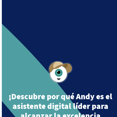
Andy es un asistente creado por Intowin
siguiendo su misión
“Building a Smart Future
Together”.
Andy is an assistant created by Intowin following
their mission
“Building a Smart Future
Together”
.
¡Descubre por qué Andy es el
asistente digital líder para
alcanzar la excelencia