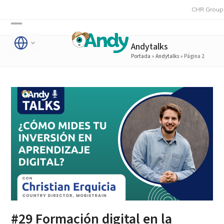
Skip
CHR Group adquie
to
Open
Close
content
Andytalks
mobile
mobile
Portada
»
Andytalks
»
Página 2
menu
menu
#29 Formación digital en la