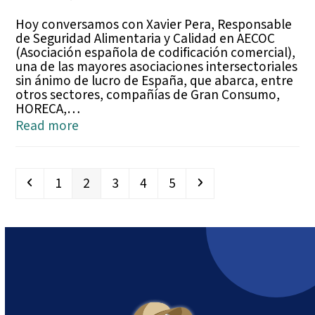
Hoy conversamos con Xavier Pera, Responsable
de Seguridad Alimentaria y Calidad en AECOC
(Asociación española de codificación comercial),
una de las mayores asociaciones intersectoriales
sin ánimo de lucro de España, que abarca, entre
otros sectores, compañías de Gran Consumo,
HORECA,…
Read more
Previous
Page
Page
Page
Page
Page
Next
1
2
3
4
5